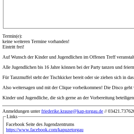
Termin(e):
keine weiteren Termine vorhanden!
Eintritt frei!
Auf Wunsch der Kinder und Jugendlichen im Offenen Treff veranstal
Alle Jugendlichen bis 16 Jahre können bei der Party tanzen und feier
Für Tanzmuffel steht der Tischkicker bereit oder sie ziehen sich in da
Also weitersagen und mit der Clique vorbeikommen! Die Disco geht 
Kinder und Jugendliche, die sich gerne an der Vorbereitung beteilig
Anmeldungen unter
friederike.krause@kap-torgau.de
// 03421.737620
Links
Fotos & Videos
Facebook Seite des Jugendzentrums
https://www.facebook.com/kapuzetorgau