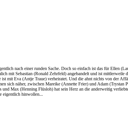
entlich nach einer runden Sache. Doch so einfach ist das für Ellen (Lau
mlich mit Sebastian (Ronald Zehrfeld) angebandelt und ist mittlerweile
 ist mit Eva (Antje Traue) verheiratet. Und die ahnt nichts von der Aff
n sich näher, zwischen Mareike (Annette Frier) und Adam (Trystan Pütt
os und Max (Henning Flüsloh) hat sein Herz an die anderweitig verliebt
 eigentlich hinwollen...