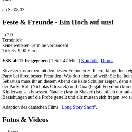
ab
Sa 08.03.
Feste & Freunde - Ein Hoch auf uns!
in 2D
Termin(e):
keine weiteren Termine vorhanden!
Tickets: 9,00 Euro
FSK ab 12 freigegeben
| 1 Std. 47 Min. |
Komödie
,
Drama
Silvester zusammen mit den besten Freunden zu feiern, klingt doch eig
Party bei ihren besten Freunden. Was dort niemand weiß: Sie hat hei
Sebastian muss ihr an diesem Abend die kalte Schulter zeigen, denn er
der Party: Rolf (Nicholas Ofczarek) und Dina (Pegah Ferydoni) komme
Kinderwunsch besessen, Natalie (Jasmin Shakeri) ist einfach nur ratl
Beziehungen auf die Probe gestellt und alle müssen sich fragen, wo sie
Adaption des dänischen Films "
Long Story Short
".
Fotos & Videos